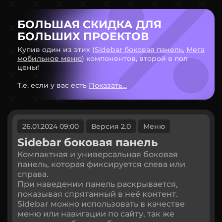
БОЛЬШАЯ СКИДКА ДЛЯ
БОЛЬШИХ ПРОЕКТОВ
Купив один из этих (
Sidebar боковая панель
,
Мега
мобильное меню
) компонентов, второй в пол
цены!
Т.е. если у вас есть
Показать...
26.01.2024 09:00
Версия 2.0
Меню
Sidebar боковая панель
Компактная и универсальная боковая
панель, которая фиксируется слева или
справа.
При наведении панель раскрывается,
показывая спрятанный в неё контент.
Sidebar можно использовать в качестве
меню или навигации по сайту, так же