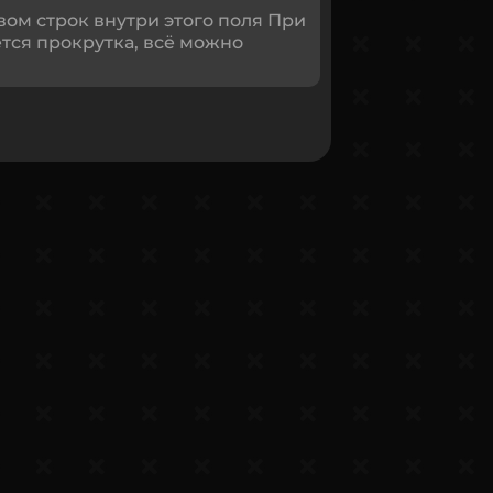
вом строк внутри этого поля При
тся прокрутка, всё можно