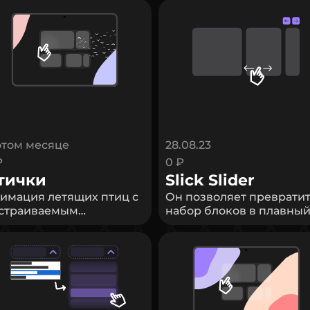
этом месяце
28.08.23
₽
0 ₽
тички
Slick Slider
имация летящих птиц с
Он позволяет преврати
страиваемым
набор блоков в плавный
личеством, размером,
функциональный слайде
оростью и цветом.
который можно листать
ицы движутся слева
мышкой, пальцем,
право (или наоборот) с
колесом мыши и даже
фектом взмаха крыльев
кастомными кнопками.
плавного покачивания.
- Вы можете настроить
 самом деле это
слайдер под любые ваш