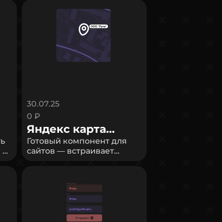
30.07.25
0 ₽
Яндекс карта
ть
(статическая)
Готовый компонент для
 и
сайтов — встраивает
р,
Яндекс карту с
возможностью установки
метки как по координатам,
так и через iframe
(конструктору карт).
и
- Поддержка подключения