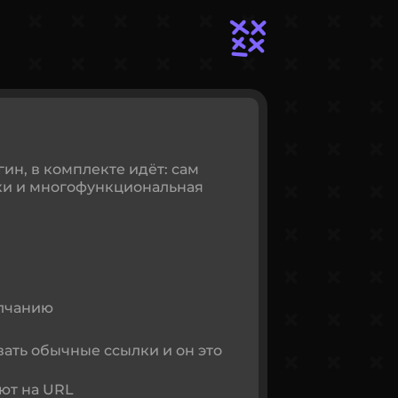
ин, в комплекте идёт: сам
ки и многофункциональная
олчанию
вать обычные ссылки и он это
ют на URL