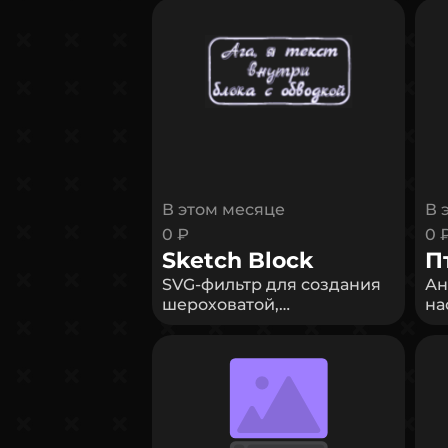
В этом месяце
В 
0 ₽
0 
Sketch Block
П
SVG-фильтр для создания
Ан
шероховатой,
на
"намазюканной от руки"
ко
обводки с настраиваемой
ск
толщиной и степенью
Пт
неровности. Любой
на
элемент помещённый
эф
сюда будет искажаться
и 
На