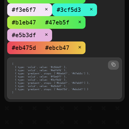
[

  { type: 'solid', value: '#c5bbdf' },

  { type: 'solid', value: '#edf4f6' },

  { type: 'gradient', stops: ['#8beb47', '#47eb5c'] },

  { type: 'solid', value: '#f3e6f7' },

  { type: 'solid', value: '#3cf5d3' },

  { type: 'gradient', stops: ['#b1eb47', '#47eb5f'] },

  { type: 'solid', value: '#e5b3df' },

  { type: 'gradient', stops: ['#eb475d', '#ebcb47'] }

]