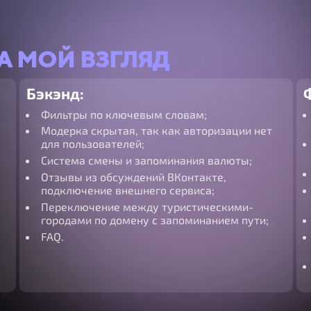
А МОЙ ВЗГЛЯД
Бэкэнд:
Фильтры по ключевым словам;
Модерка скрытая, так как авторизации нет
для пользователей;
Система смены и запоминания валюты;
Отзывы из обсуждений ВКонтакте,
подключение внешнего сервиса;
Переключение между туристическими-
городами по домену с запоминанием пути;
FAQ.