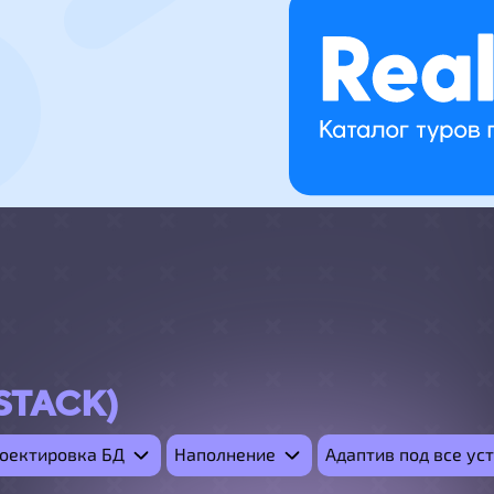
STACK)
оектировка БД
Наполнение
Адаптив под все ус