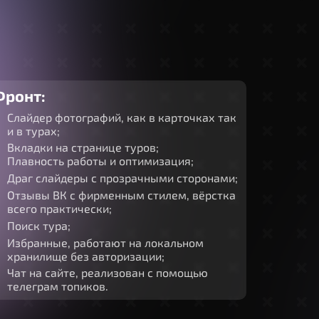
Фронт:
Слайдер фотографий, как в карточках так
и в турах;
Вкладки на странице туров;
Плавность работы и оптимизация;
Драг слайдеры с прозрачными сторонами;
Отзывы ВК с фирменным стилем, вёрстка
всего практически;
Поиск тура;
Избранные, работают на локальном
хранилище без авторизации;
Чат на сайте, реализован с помощью
телеграм топиков.