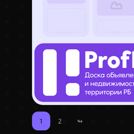
1
2
↬