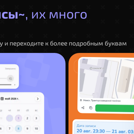
йсы~
, их много
ку и переходите к более подробным буквам