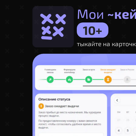
Мои
~ке
10+
тыкайте на карточ